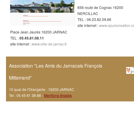
656 route de Cognac 16200
NERCILLAC
TEL : 06.23.82.09.66
site internet :
www.opurecreation.
Place Jean Jaurès 16200 JARNAC
TEL :
05.45.81.08.11
site internet :
www.ville-de-jarnac.fr
Association "Les Amis du Jarnacais François
Mitterrand"
10 quai de l'Orangerie - 16200 JARNAC
Tel : 05 45 81 38 88 -
Mentions légales